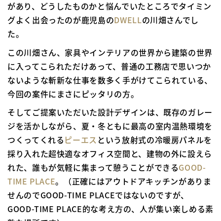
があり、どうしたものかと悩んでいたところでタイミン
グよく出会ったのが鹿児島の
DWELL
の川畑さんでし
た。
この川畑さん、家具やインテリアの世界から建築の世界
に入ってこられただけあって、普通の工務店で思いつか
ないような斬新な仕事を数多く手がけてこられている、
今回の案件にまさにピッタリの方。
そしてご提案いただいた設計デザインは、既存のガレー
ジを活かしながら、夏・冬ともに最高の室内温熱環境を
つくってくれる
ピーエス
という放射式の冷暖房パネルを
採り入れた超快適なオフィス空間と、建物の外に設えら
れた、誰もが気軽に集まって憩うことができる
GOOD-
TIME PLACE
。（正確にはアウトドアキッチンがありま
せんのでGOOD-TIME PLACEではないのですが、
GOOD-TIME PLACE的な考え方の、人が集い楽しめる素