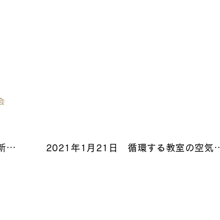
会
10月31日 ネイチャーゲーム in新城鳳来寺山麓 報告
2021年1月21日 循環する教室の空